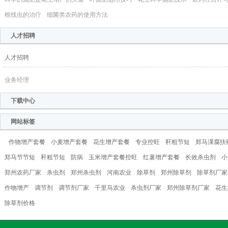
根线虫的治疗
细菌类农药的使用方法
人才招聘
人才招聘
业务经理
下载中心
网站标签
作物增产套餐
小麦增产套餐
花生增产套餐
专业控旺
秆粗节短
郑马淉腐扶
郑马节节短
秆粗节短
防病
玉米增产套餐控旺
红薯增产套餐
长效杀虫剂
小
郑州农药厂家
杀虫剂
郑州杀虫剂
河南农业
除草剂
郑州除草剂
除草剂厂家
作物增产
调节剂
调节剂厂家
千里马农业
杀虫剂厂家
郑州除草剂厂家
花生
除草剂价格