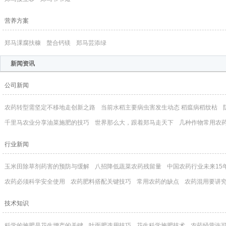
营养方案
郑马淉腐扶穅
螯合钙镁
郑马芸添绿
新闻资讯
公司新闻
农药转型需坚定不移地走创新之路
当前水稻主要病虫害发生动态 稻瘟病稻纹枯
千里马农业分享油菜施肥的技巧
世界那么大，跟着郑马走天下
几种作物常用农
行业新闻
玉米田除草剂药害的预防与缓解
八招降低蔬菜农药残留量
中国农药行业未来15
农药必须科学安全使用
农药肥料搭配关键技巧
常用农药的缺点
农药混用要讲
技术知识
科学的施肥是花生增产的关键
叶面肥选用技巧
花生科学施肥技术
农药经营许