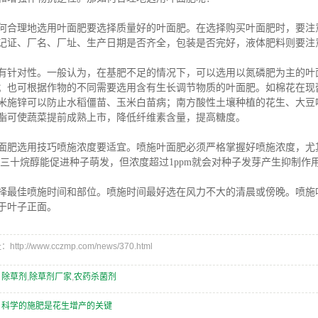
理地选用叶面肥要选择质量好的叶面肥。在选择购买叶面肥时，要注意
记证、厂名、厂址、生产日期是否齐全，包装是否完好，液体肥料则要注
对性。一般认为，在基肥不足的情况下，可以选用以氮磷肥为主的叶面
；也可根据作物的不同需要选用含有生长调节物质的叶面肥。如棉花在现
米施锌可以防止水稻僵苗、玉米白苗病；南方酸性土壤种植的花生、大豆
酯可使蔬菜提前成熟上市，降低纤维素含量，提高糖度。
选用技巧喷施浓度要适宜。喷施叶面肥必须严格掌握好喷施浓度，尤其是
m的三十烷醇能促进种子萌发，但浓度超过1ppm就会对种子发芽产生抑制
佳喷施时间和部位。喷施时间最好选在风力不大的清晨或傍晚。喷施叶
于叶子正面。
ttp://www.cczmp.com/news/370.html
：
除草剂
,
除草剂厂家
,
农药杀菌剂
：
科学的施肥是花生增产的关键