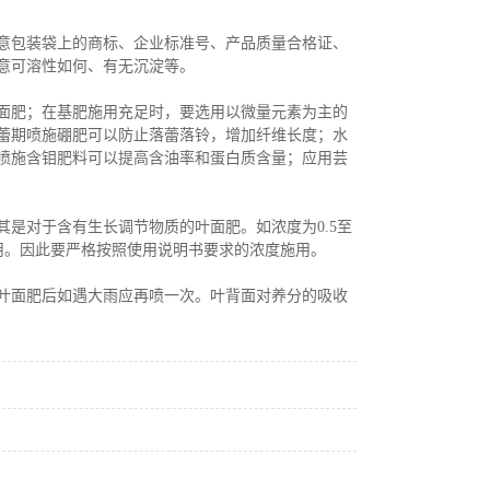
包装袋上的商标、企业标准号、产品质量合格证、
意可溶性如何、有无沉淀等。
肥；在基肥施用充足时，要选用以微量元素为主的
蕾期喷施硼肥可以防止落蕾落铃，增加纤维长度；水
喷施含钼肥料可以提高含油率和蛋白质含量；应用芸
对于含有生长调节物质的叶面肥。如浓度为0.5至
作用。因此要严格按照使用说明书要求的浓度施用。
面肥后如遇大雨应再喷一次。叶背面对养分的吸收