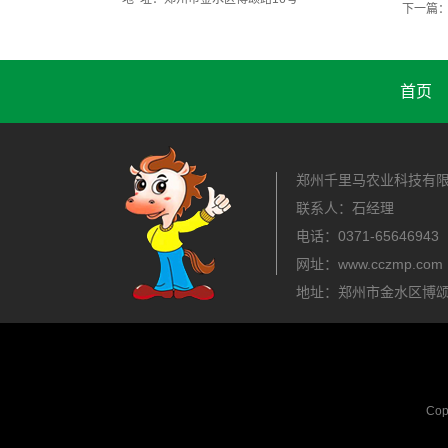
下一篇
首页
郑州千里马农业科技有
联系人：石经理
电话：0371-656469
网址：www.cczmp.com
地址：郑州市金水区博颂
Co