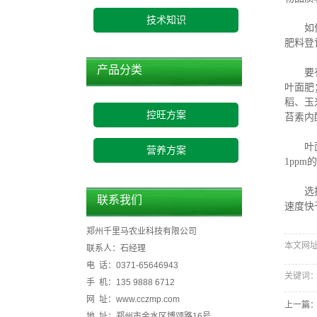
技术知识
如何合
肥料登
产品分类
要有针
叶面肥
稻、玉
控旺方案
苔素内
叶面肥
营养方案
1pp
选择最
联系我们
速度快
郑州千里马农业科技有限公司
本文网址：h
联系人：石经理
电 话：0371-65646943
关键词
手 机：135 9888 6712
网 址：www.cczmp.com
上一篇
地 址：郑州市金水区博颂路16号