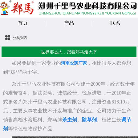
首页
产品
联系
分类列表
世界那么大，跟着郑马走天下
如果要提到一家专业的
，相比很多人都会想
河南农药厂家
到“郑马”两个字。
郑州千里马农业科技有限公司创建于2000年，经过数十年
的艰苦奋斗、循法以动、诚信经营、锐意进取，于2010年正
式更名为郑州千里马农业科技有限公司，注册资金616.19万
元，主要从事农业技术开发与推广的企业。公司致力于生产
销售高档水溶肥料、郑马牌
杀虫剂
、
除草剂
、植物生长
调节
剂
等绿色植物保护产品。