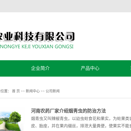
企业简介
产品中心
公司简介
控旺方案
前位置：
首 页
>>
新闻中心
>>
公司新闻
营养方案
河南农药厂家介绍烟靑虫的防治方法
烟青虫又叫辣椒青虫，以幼虫蛀食花和果实，为蛀果类害
皮、胎座，并在果内缀丝，排泄大量粪便，使果实不能食用