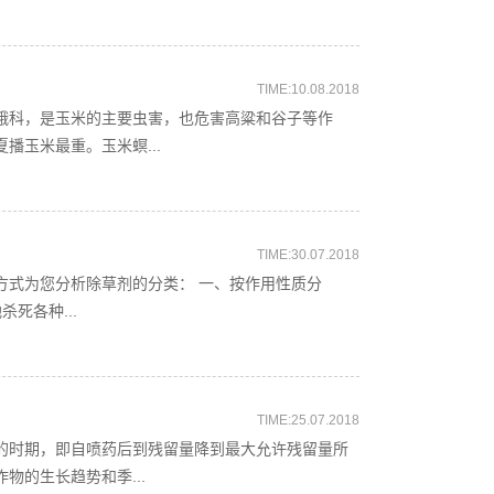
TIME:10.08.2018
蛾科，是玉米的主要虫害，也危害高粱和谷子等作
播玉米最重。玉米螟...
TIME:30.07.2018
方式为您分析除草剂的分类： 一、按作用性质分
死各种...
TIME:25.07.2018
的时期，即自喷药后到残留量降到最大允许残留量所
物的生长趋势和季...