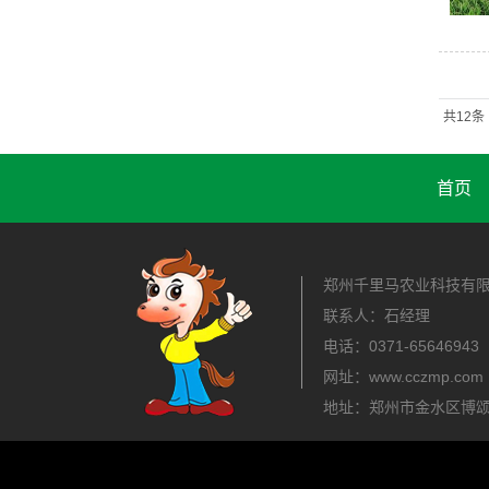
共12条
首页
郑州千里马农业科技有
联系人：石经理
电话：0371-656469
网址：www.cczmp.com
地址：郑州市金水区博颂