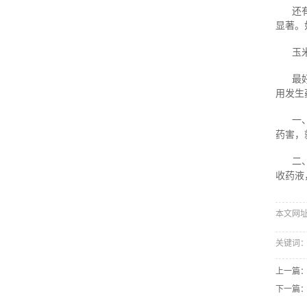
还
显著。
玉
最
用发生
一
药害，
二
收药液
本文网址：h
关键词
上一篇
下一篇