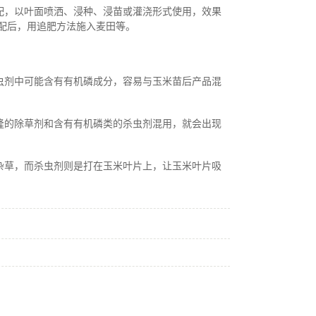
配，以叶面喷洒、浸种、浸苗或灌浇形式使用，效果
配后，用追肥方法施入麦田等。
虫剂中可能含有有机磷成分，容易与玉米苗后产品混
隆的除草剂和含有有机磷类的杀虫剂混用，就会出现
杂草，而杀虫剂则是打在玉米叶片上，让玉米叶片吸