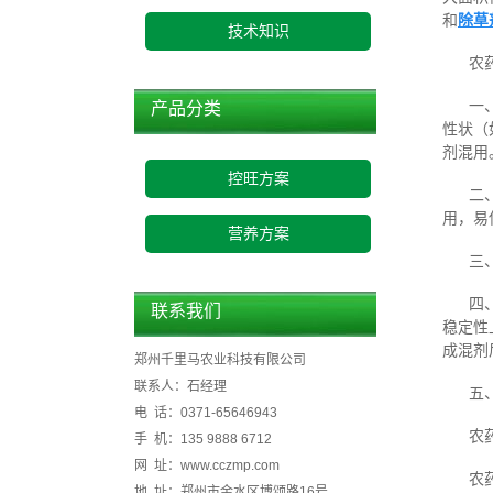
和
除草
技术知识
农
一
产品分类
性状（
剂混用
控旺方案
二
用，易
营养方案
三
四
联系我们
稳定性
成混剂
郑州千里马农业科技有限公司
联系人：石经理
五
电 话：0371-65646943
农
手 机：135 9888 6712
网 址：www.cczmp.com
农
地 址：郑州市金水区博颂路16号