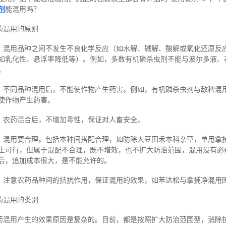
剂
能混用吗？
药混用的原则
、混用品种之间不发生不良化学反应（如水解、碱解、酸解或氧化还原反
如乳化性、悬浮率降低等）。例如，多数有机磷杀虫剂不能与波尔多液、
。
、不同品种混用后，不能使作物产生药害。例如，有机磷杀虫剂与敌稗混
使作物产生药害。
、农药混合后，不增加毒性，保证对人畜安全。
、混用要合理。包括本种间搭配合理，如防除大豆田禾本科杂草，单用拿
上可行，但属于混配不合理，既不增效，也不扩大防治范围，混用没有必
后，追加成本很大，是不能允许的。
、注意农药品种间的拮抗作用，保证混用的效果，如苯达松与拿捕净混用
药混用的类别
药混用产生的效果原因是复杂的。目前，都是按照扩大防治范围型，消除