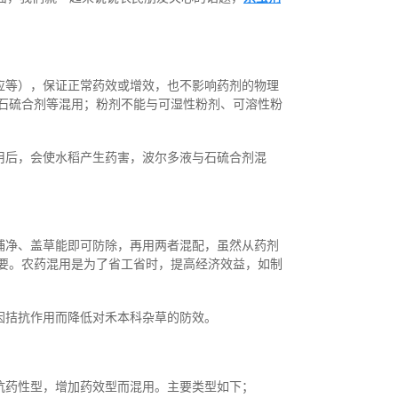
应等），保证正常药效或增效，也不影响药剂的物理
石硫合剂等混用；粉剂不能与可湿性粉剂、可溶性粉
用后，会使水稻产生药害，波尔多液与石硫合剂混
捕净、盖草能即可防除，再用两者混配，虽然从药剂
要。农药混用是为了省工省时，提高经济效益，如制
因拮抗作用而降低对禾本科杂草的防效。
抗药性型，增加药效型而混用。主要类型如下；