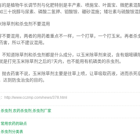
有的是植物牛长调节剂与化肥特别是丰产素、喷施宝、叶面宝、微肥素混
如三十烷醇与尿素、磷酸二氢钾、钼酸铵、硼砂混施；矮壮素与硫酸铵混
米除草剂和杀虫剂不要混用
好不要混用，两者的用药着重点不一样，一个打草，一个打玉米。再者杀
药害，所以不建议混用。
、不知道除草剂和杀虫剂都是什么成分，以玉米除草剂来说，含有烟嘧磺
就是打完玉米除草剂之后的7天内，也不能用有机磷类的杀虫剂。
、抛去药害不说，玉米除草剂主要是往草上喷，让草吸取药液，进而杀死
，达到防虫治虫的目的。
ttp://www.cczmp.com/news/378.html
：
杀虫剂
,
农药杀虫剂
,
杀虫剂厂家
：
常用农药的缺点
：
杀虫剂分类表