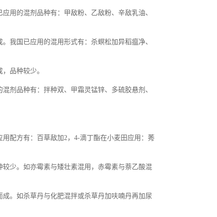
已应用的混剂品种有：甲敌粉、乙敌粉、辛敌乳油、
成。我国已应用的混用形式有：杀螟松加异稻瘟净、
成，品种较少。
的混剂品种有：拌种双、甲霜灵锰锌、多硫胶悬剂、
用配方有：百草敌加2，4-滴丁酯在小麦田应用：莠
种较少。如亦霉素与矮壮素混用，赤霉素与萘乙酸混
而成。如杀草丹与化肥混拌或杀草丹加呋喃丹再加尿