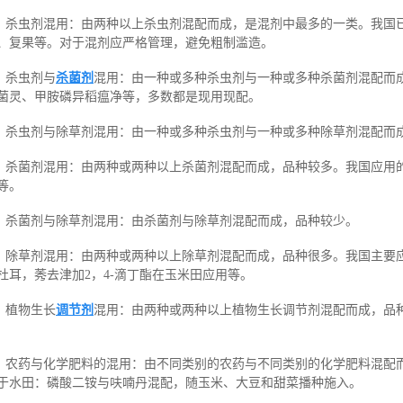
、杀虫剂混用：由两种以上杀虫剂混配而成，是混剂中最多的一类。我国
、复果等。对于混剂应严格管理，避免粗制滥造。
、杀虫剂与
杀菌剂
混用：由一种或多种杀虫剂与一种或多种杀菌剂混配而
菌灵、甲胺磷异稻瘟净等，多数都是现用现配。
、杀虫剂与除草剂混用：由一种或多种杀虫剂与一种或多种除草剂混配而
、杀菌剂混用：由两种或两种以上杀菌剂混配而成，品种较多。我国应用
等。
、杀菌剂与除草剂混用：由杀菌剂与除草剂混配而成，品种较少。
、除草剂混用：由两种或两种以上除草剂混配而成，品种很多。我国主要应
杜耳，莠去津加2，4-滴丁酯在玉米田应用等。
、植物生长
调节剂
混用：由两种或两种以上植物生长调节剂混配而成，品
、农药与化学肥料的混用：由不同类别的农药与不同类别的化学肥料混配
于水田：磷酸二铵与呋喃丹混配，随玉米、大豆和甜菜播种施入。