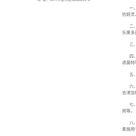
一
抗蚜灵
二
乐果多
三
四
退菌特
五
六
去津加
七
用等。
八
素施用