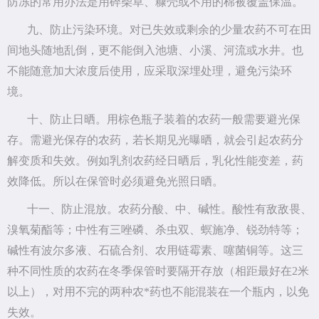
防冻的常用办法是用碎柴草、糠壳或不用的棉被覆盖保温。
九、防止污染环境。对已失效或剩余的少量农药不可在田
间地头随地乱倒，更不能倒入池塘、小溪、河流或水井。也
不能随意加大浓度后使用，应采取深埋处理，避免污染环
境。
十、防止日晒。用棕色瓶子装着的农药一般需要避光保
存。需避光保存的农药，若长期见光曝晒，就会引起农药分
解变质和失效。例如乳剂农药经日晒后，乳化性能变差，药
效降低。所以在保管时必须避免光照日晒。
十一、防止混放。农药分酸、中、碱性。酸性有敌敌畏、
溴氧菊酯等；中性有三唑磷、杀虫双、螟施净、锐劲特等；
碱性有波尔多液、石硫合剂、农用链霉素、噻菌铜等。这三
种不同性质的农药在冬季保管时要隔开存放（相距最好在2米
以上），对用不完的两种农*药也不能混装在一个瓶内，以免
失效。