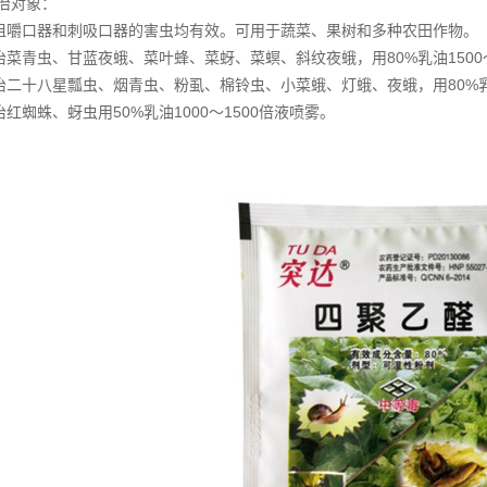
治对象：
咀嚼口器和刺吸口器的害虫均有效。可用于蔬菜、果树和多种农田作物。
治菜青虫、甘蓝夜蛾、菜叶蜂、菜蚜、菜螟、斜纹夜蛾，用80%乳油1500～
治二十八星瓢虫、烟青虫、粉虱、棉铃虫、小菜蛾、灯蛾、夜蛾，用80%乳
治红蜘蛛、蚜虫用50%乳油1000～1500倍液喷雾。