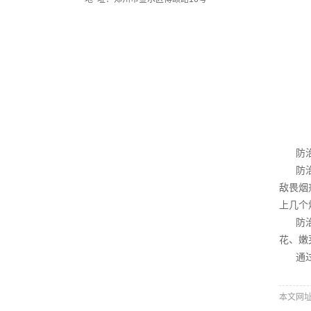
防
防
敌畏烟
上几个
防
花、嫩
通
本文网址：h