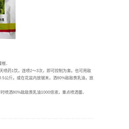
灌根．
7天喷药1饮，连喷2～3次，即可控制为害。也可用敌
.5公斤。或在花盆内放锯末，洒80%敌敌畏乳油，放
喷洒80%敌敌畏乳油1000倍液，重点喷洒蕾、