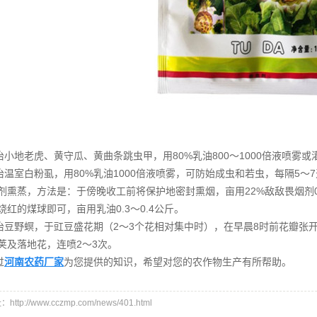
治小地老虎、黄守瓜、黄曲条跳虫甲，用80%乳油800～1000倍液喷雾或
治温室白粉虱，用80%乳油1000倍液喷雾，可防始成虫和若虫，每隔5～
剂熏蒸，方法是：于傍晚收工前将保护地密封熏烟，亩用22%敌敌畏烟剂0
烧红的煤球即可，亩用乳油0.3～0.4公斤。
治豆野螟，于豇豆盛花期（2～3个花相对集中时），在早晨8时前花瓣张开时
荚及落地花，连喷2～3次。
过
河南农药厂家
为您提供的知识，希望对您的农作物生产有所帮助。
ttp://www.cczmp.com/news/401.html