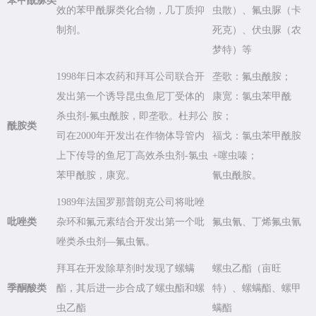
苯甲酰脲类
效的苯甲酰脲类化合物，几丁质抑
虫散）、氟虫脲（卡
制剂。
死克）、伏虫脲（农
梦特）等
1998年日本农药和拜耳公司联合开
垄歌：氟虫酰胺；
发出第一个诱导昆虫鱼尼丁受体的
康宽：氯虫苯甲酰
杀虫剂-氟虫酰胺，即垄歌。杜邦公
胺；
酰胺类
司在2000年开发出在作物体导管内
福戈：氯虫苯甲酰胺
上下传导的鱼尼丁高效杀虫剂-氯虫
+噻虫嗪；
苯甲酰胺，康宽。
氰虫酰胺。
1989年法国罗那普朗克公司将吡唑
吡唑类
杂环和氟元素结合开发出第一个吡
氟虫氰、丁烯氟虫氰
唑类杀虫剂—氟虫氰。
拜耳在开发除草剂时发现了螺螨
螺虫乙酯（亩旺
季酮酸类
酯，其后进一步合成了螺虫酯和螺
特）、螺螨酯、螺甲
虫乙酯
螨酯