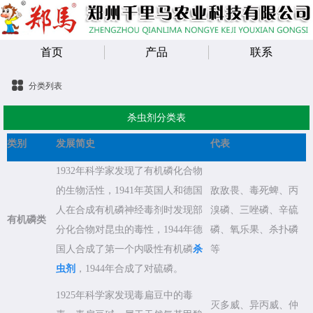
首页
产品
联系
分类列表
杀虫剂分类表
类别
发展简史
代表
1932年科学家发现了有机磷化合物
的生物活性，1941年英国人和德国
敌敌畏、毒死蜱、丙
人在合成有机磷神经毒剂时发现部
溴磷、三唑磷、辛硫
有机磷类
分化合物对昆虫的毒性，1944年德
磷、氧乐果、杀扑磷
国人合成了第一个内吸性有机磷
杀
等
虫剂
，1944年合成了对硫磷。
1925年科学家发现毒扁豆中的毒
灭多威、异丙威、仲