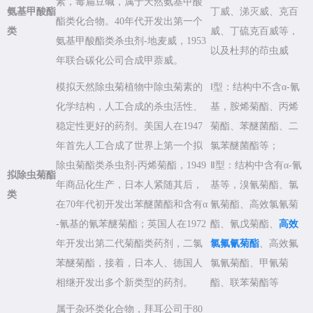
素，毒扁豆碱，属于天然氨基甲酸
氨基甲酸酯
丁威、涕灭威、克百
酯类化合物。40年代开发出第一个
类
威、丁硫克百威等，
氨基甲酸酯类杀虫剂-地麦威，1953
以及杜邦的茚虫威
年联合碳化公司合成甲萘威。
模拟天然除虫菊植物中除虫菊素的
Ⅰ型：结构中不含α-氰
化学结构，人工合成的杀虫活性、
基，胺烯菊酯、丙烯
稳定性更好的药剂。美国人在1947
菊酯、苯醚菌酯、二
年首先人工合成了世界上第一个拟
氯苯醚菌酯等；
除虫菊酯类杀虫剂-丙烯菊酯，1949
Ⅱ型：结构中含有α-氰
拟除虫菊酯
年商品化生产，日本人紧随其后，
基等，溴氰菊酯、氯
类
在70年代初开发出苯醚菌酯和含有α
氰菊酯、高效氯氰菊
-氰基的氰苯醚菊酯；英国人在1972
酯、氰戊菊酯、
高效
年开发出第二代菊酯类药剂，二氯
氯氟氰菊酯
、高效氟
苯醚菊酯，接着，日本人、德国人
氯氰菊酯、甲氰菊
相继开发出多个新类型的药剂。
酯、联苯菊酯等
属于杂环类化合物，拜耳公司于80