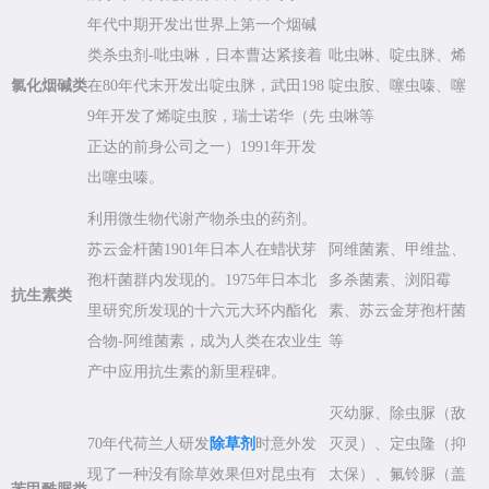
年代中期开发出世界上第一个烟碱
类杀虫剂-吡虫啉，日本曹达紧接着
吡虫啉、啶虫脒、烯
氯化烟碱类
在80年代末开发出啶虫脒，武田198
啶虫胺、噻虫嗪、噻
9年开发了烯啶虫胺，瑞士诺华（先
虫啉等
正达的前身公司之一）1991年开发
出噻虫嗪。
利用微生物代谢产物杀虫的药剂。
苏云金杆菌1901年日本人在蜡状芽
阿维菌素、甲维盐、
孢杆菌群内发现的。1975年日本北
多杀菌素、浏阳霉
抗生素类
里研究所发现的十六元大环内酯化
素、苏云金芽孢杆菌
合物-阿维菌素，成为人类在农业生
等
产中应用抗生素的新里程碑。
灭幼脲、除虫脲（敌
70年代荷兰人研发
除草剂
时意外发
灭灵）、定虫隆（抑
现了一种没有除草效果但对昆虫有
太保）、氟铃脲（盖