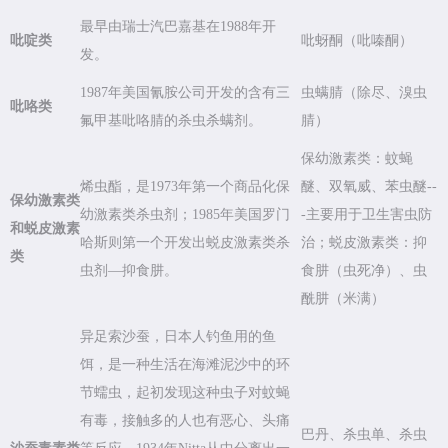
最早由瑞士汽巴嘉基在1988年开
吡啶类
吡蚜酮（吡嗪酮）
发。
1987年美国氰胺公司开发的含有三
虫螨腈（除尽、溴虫
吡咯类
氟甲基吡咯腈的杀虫杀螨剂。
腈）
保幼激素类：蚊蝇
烯虫酯，是1973年第一个商品化保
醚、双氧威、苯虫醚--
保幼激素类
幼激素类杀虫剂；1985年美国罗门
-主要用于卫生害虫防
和蜕皮激素
哈斯则第一个开发出蜕皮激素类杀
治；蜕皮激素类：抑
类
虫剂—抑食肼。
食肼（虫死净）、虫
酰肼（米满）
异足索沙蚕，日本人钓鱼用的鱼
饵，是一种生活在海滩泥沙中的环
节蠕虫，起初发现这种虫子对蚊蝇
有毒，接触多的人也有恶心、头痛
巴丹、杀虫单、杀虫