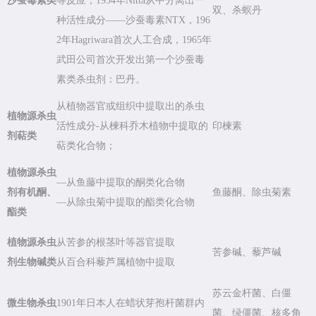
沙蚕毒素类
等反应，1934年Nitta从中分离出一
双、杀螟丹
种活性成分——沙蚕毒素NTX，196
2年Hagriwara首次人工合成，1965年
武田公司首次开发出第一个沙蚕毒
素类杀虫剂：巴丹。
从植物器官或组织中提取出的杀虫
植物源杀虫
活性成分-从楝科乔木植物中提取的
印楝素
剂萜类
萜类化合物；
植物源杀虫
—从鱼藤中提取的酮类化合物
剂有机酮、
鱼藤酮、除虫菊素
—从除虫菊中提取的酯类化合物
酯类
植物源杀虫
从苦参的根茎叶等器官提取
苦参碱、藜芦碱
剂生物碱类
从百合科藜芦属植物中提取
苏云金杆菌、白僵
微生物杀虫
1901年日本人在蜡状芽孢杆菌群内
菌、绿僵菌、核多角